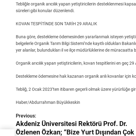
Tebliğle organik arıcılık yapan yetiştiricilerin desteklenmesi ka
süreleri gibi konular düzenlendi.
KOVAN TESPİTİNDE SON TARİH 29 ARALIK
Buna göre, destekleme ödemesinden yararlanmak isteyen yetiştirici
belgelerle Organik Tarım Bilgi Sistemi’nde kayıtlı oldukları Bakanlığ
yer alanlar, bulundukları il ve ilçe müdürlüklerine de müracaatta 
Organik arıcılık yapan yetiştiricilerin, kovan tespitlerini en geç 2
Destekleme ödemesine hak kazanan organik arılı kovanlar için ko
Tebliğ, 2 Ocak 2023’ten itibaren geçerli olmak üzere yürürlüğe gire
Haber/Abdurrahman Büyükkeskin
Previous:
Y
Akdeniz Üniversitesi Rektörü Prof. Dr.
a
Özlenen Özkan; “Bize Yurt Dışından Çok
Dr.