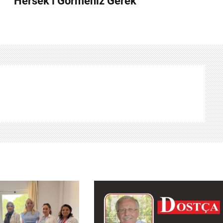
Hersek’i Görmeniz Gerek”