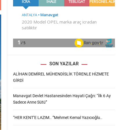
m
o
d
e
SON YAZILAR
ALİHAN DEMİREL MÜHENDİSLİK TÖRENLE HİZMETE
GİRDİ
Manavgat Devlet Hastanesinden Hayati Çağrı: “İlk 6 Ay
Sadece Anne Sütü”
“HER KENT’E LAZIM.. ”Mehmet Kemal Yazıcıoğlu..