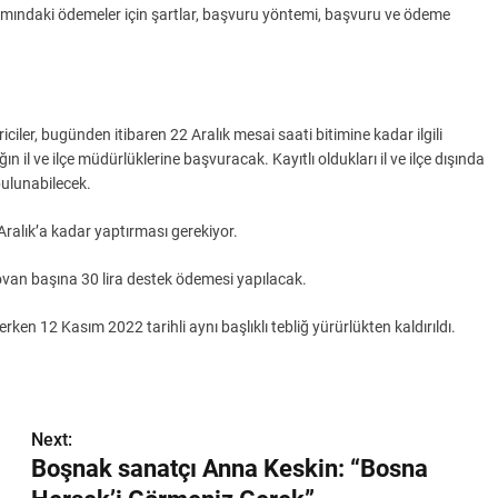
psamındaki ödemeler için şartlar, başvuru yöntemi, başvuru ve ödeme
ler, bugünden itibaren 22 Aralık mesai saati bitimine kadar ilgili
ın il ve ilçe müdürlüklerine başvuracak. Kayıtlı oldukları il ve ilçe dışında
bulunabilecek.
9 Aralık’a kadar yaptırması gerekiyor.
van başına 30 lira destek ödemesi yapılacak.
rken 12 Kasım 2022 tarihli aynı başlıklı tebliğ yürürlükten kaldırıldı.
Next:
Boşnak sanatçı Anna Keskin: “Bosna