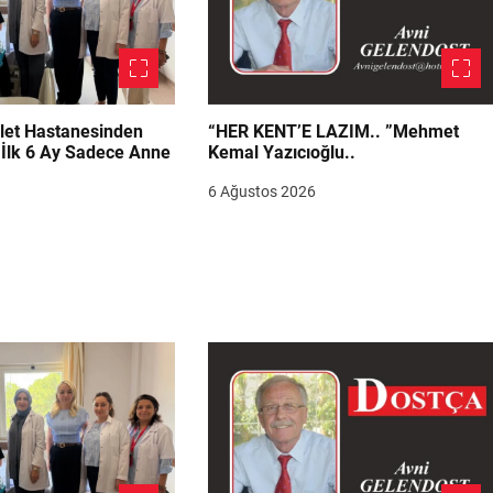
let Hastanesinden
“HER KENT’E LAZIM.. ”Mehmet
“İlk 6 Ay Sadece Anne
Kemal Yazıcıoğlu..
6 Ağustos 2026