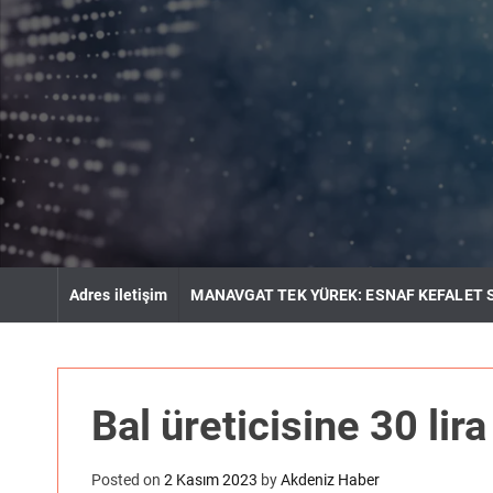
S
k
i
p
t
o
c
o
n
t
e
n
Adres iletişim
MANAVGAT TEK YÜREK: ESNAF KEFALET 
t
Bal üreticisine 30 lir
Posted on
2 Kasım 2023
by
Akdeniz Haber