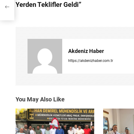
z
Yerden Teklifler Geldi”
n
ı
g
e
z
Akdeniz Haber
i
https://akdenizhaber.com.tr
n
m
e
You May Also Like
s
i