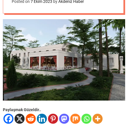
o
Posted on
7 Ekim 2023
by
Akdeniz Haber
d
e
Paylaşmak Güzeldir..