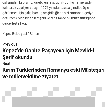
çalışmaları kapısını ziyaretçilerine açtığı ilk günkü haline sadık
kalınarak yapılıyor ve aynı 1971 yılında nasılsa şimdide öyle
görünmesi için çalışılıyor. İçine girildiğinde sizi zamanda geriye
götürecek olan binanın teşhiri ve tanzimi de bir müze titizliğinde
gerçekleştiriliyor.
Kepez Belediyesi / Bülten
Previous:
Y
Kepez’de Ganire Paşayeva için Mevlid-i
a
Şerif okundu
z
Next:
Kırım Türklerinden Romanya eski Müsteşarı
ı
ve milletvekiline ziyaret
g
e
z