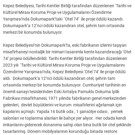
Kepez Belediyesi, Tarihi Kentler Birliği tarafından düzenlenen ‘Tarihi ve
Kültürel Mirası Koruma Proje ve Uygulamalarını Özendirme
Yarışması’nda Dokumapark’taki ‘Otel 74’ ile proje ödülü kazandı.
Dokumapark’a 12’nci ödülü kazandıran otel, şehrin tam ortasında
merkezi bir konumda bulunuyor.
Kepez Belediyesi’nin Dokumapark’ta, eski fabrikanın izlerini taşıyan
misafirhaneyi nostaljik bir mimari tasarımla kente kazandıracağı ‘Otel
74’ projesi ödüllendirildi. Tarihi Kentler Birliği tarafından düzenlenen
2023 yılı ‘Tarihi ve Kültürel Mirası Koruma Proje ve Uygulamalarını
Özendirme Yarışması’nda, Kepez Belediyesi ‘Otel 74’ ile proje ödülü
aldı. Dokumapark’a 12’nci ödülü kazandıran otel, şehrin tam
ortasında merkezi bir konumda bulunuyor. Cumhuriyet tarihinin en
önemli sanayi tesislerinden Eski Antalya Pamuklu Dokuma İplik
Fabrikası misafirhanesi, 1971 yılında fabrikanın genel merkezinden
gelenleri, devlet büyüklerini ve kurum misafirlerini ağırlamak için
kapılarını açmıştı. Yapıda 16 butik oda , 1 şansölye odası , yemek
salonları ve toplanma alanları ile bahçe yer alıyor. Her odada kendi
imkanlarını giderecek donanıma sahip olan bina butik bir otel şeklinde
tasarlanmış. Dönem mobilyalarının korunduğu binada restore