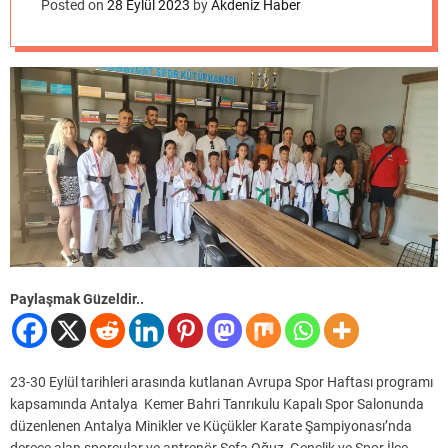
o
Posted on
28 Eylül 2023
by
Akdeniz Haber
d
e
Paylaşmak Güzeldir..
23-30 Eylül tarihleri arasında kutlanan Avrupa Spor Haftası programı
kapsamında Antalya Kemer Bahri Tanrıkulu Kapalı Spor Salonunda
düzenlenen Antalya Minikler ve Küçükler Karate Şampiyonası’nda