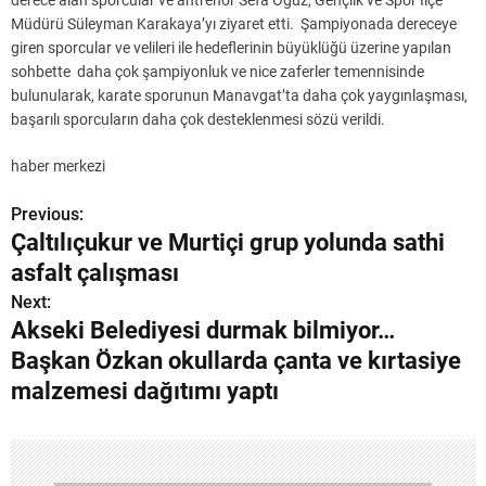
derece alan sporcular ve antrenör Sefa Oğuz, Gençlik ve Spor İlçe
Müdürü Süleyman Karakaya’yı ziyaret etti. Şampiyonada dereceye
giren sporcular ve velileri ile hedeflerinin büyüklüğü üzerine yapılan
sohbette daha çok şampiyonluk ve nice zaferler temennisinde
bulunularak, karate sporunun Manavgat’ta daha çok yaygınlaşması,
başarılı sporcuların daha çok desteklenmesi sözü verildi.
haber merkezi
Previous:
Y
Çaltılıçukur ve Murtiçi grup yolunda sathi
a
asfalt çalışması
z
Next:
Akseki Belediyesi durmak bilmiyor…
ı
Başkan Özkan okullarda çanta ve kırtasiye
g
malzemesi dağıtımı yaptı
e
z