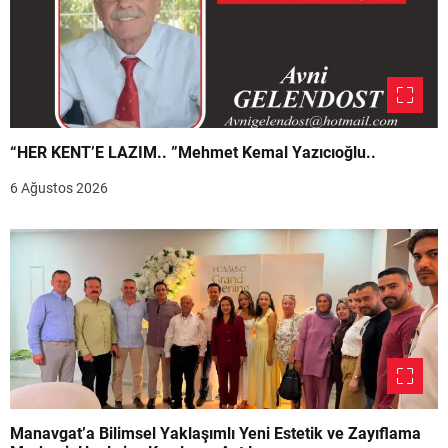
“HER KENT’E LAZIM.. ”Mehmet Kemal Yazıcıoğlu..
6 Ağustos 2026
Manavgat’a Bilimsel Yaklaşımlı Yeni Estetik ve Zayıflama