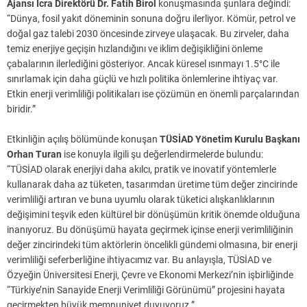
Ajansı İcra Direktörü Dr. Fatih Birol
konuşmasında şunlara değindi:
“Dünya, fosil yakıt döneminin sonuna doğru ilerliyor. Kömür, petrol ve
doğal gaz talebi 2030 öncesinde zirveye ulaşacak. Bu zirveler, daha
temiz enerjiye geçişin hızlandığını ve iklim değişikliğini önleme
çabalarının ilerlediğini gösteriyor. Ancak küresel ısınmayı 1.5°C ile
sınırlamak için daha güçlü ve hızlı politika önlemlerine ihtiyaç var.
Etkin enerji verimliliği politikaları ise çözümün en önemli parçalarından
biridir.”
Etkinliğin açılış bölümünde konuşan
TÜSİAD Yönetim Kurulu Başkanı
Orhan Turan
ise konuyla ilgili şu değerlendirmelerde bulundu:
“TÜSİAD olarak enerjiyi daha akılcı, pratik ve inovatif yöntemlerle
kullanarak daha az tüketen, tasarımdan üretime tüm değer zincirinde
verimliliği artıran ve buna uyumlu olarak tüketici alışkanlıklarının
değişimini teşvik eden kültürel bir dönüşümün kritik önemde olduğuna
inanıyoruz. Bu dönüşümü hayata geçirmek içinse enerji verimliliğinin
değer zincirindeki tüm aktörlerin öncelikli gündemi olmasına, bir enerji
verimliliği seferberliğine ihtiyacımız var. Bu anlayışla, TÜSİAD ve
Özyeğin Üniversitesi Enerji, Çevre ve Ekonomi Merkezi’nin işbirliğinde
“Türkiye’nin Sanayide Enerji Verimliliği Görünümü” projesini hayata
geçirmekten büyük memnuniyet duyuyoruz.”