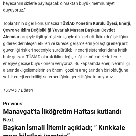
heyecanını sizlerle paylaşacak olmaktan büyük memnuniyet
duyuyoruz.”
Toplantının diğer konuşmacısı
TÜSİAD Yönetim Kurulu Üyesi, Enerji,
Çevre ve İklim Değişikliği Yuvarlak Masası Başkanı Cevdet
Alemdar
projeyle ilgili görüşlerini şöyle dile getirdi: İklim değişikliğinin
giderek derinleşen etkileri ve küresel gelişmelerin yol açtığı enerji arz
güvenliği riskleri nedeniyle sürdürülebilir enerji sistemleri daha kritik
hale geliyor. TÜSİAD olarak iklim değişikliği ile mücadelede temiz
enerjiye geçişe büyük önem veriyoruz. Bu kapsamda enerji verimliliği
alanındaki gelişmelerin en önemli çözüm araçlarından biri olduğuna
ve bir enerji verimliliği seferberliğinin gerekliliğine inanıyoruz.
TÜSİAD / Bülten
Previous:
Y
Manavgat’ta İlköğretim Haftası kutlandı
a
Next:
Başkan İsmail İltemir açıkladı; ” Kırıkkale
z