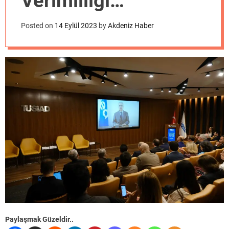
Verimliliği
o
d
Görünümü” projesi
e
Posted on
14 Eylül 2023
by
Akdeniz Haber
başladı
Paylaşmak Güzeldir..