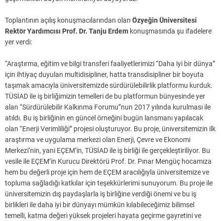
Toplantının açılış konuşmacılarından olan
Özyeğin Üniversitesi
Rektör Yardımcısı Prof. Dr. Tanju Erdem
konuşmasında şu ifadelere
yer verdi:
“Araştırma, eğitim ve bilgi transferi faaliyetlerimizi “Daha iyi bir dünya”
için ihtiyaç duyulan multidisipliner, hatta transdisipliner bir boyuta
taşımak amacıyla üniversitemizde sürdürülebilirlik platformu kurduk.
TÜSİAD ile iş birliğimizin temelleri de bu platformun bünyesinde yer
alan “Sürdürülebilir Kalkınma Forumu”nun 2017 yılında kurulması ile
atıldı. Bu iş birliğinin en güncel örneğini bugün lansmanı yapılacak
olan “Enerji Verimliliği” projesi oluşturuyor. Bu proje, üniversitemizin ilk
araştırma ve uygulama merkezi olan Enerji, Çevre ve Ekonomi
Merkezi’nin, yani EÇEM’in, TÜSİAD ile iş birliği ile gerçekleştiriliyor. Bu
vesile ile EÇEM’in Kurucu Direktörü Prof. Dr. Pınar Mengüç hocamıza
hem bu değerli proje için hem de EÇEM aracılığıyla üniversitemize ve
topluma sağladığı katkılar için teşekkürlerimi sunuyorum. Bu proje ile
üniversitemizin dış paydaşlarla iş birliğine verdiği önemi ve bu iş
birlikleri ile daha iyi bir dünyayı mümkün kılabileceğimiz bilimsel
temelli, katma değeri yüksek projeleri hayata geçirme gayretini ve