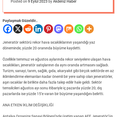
o
Posted on
9 Eylül 2023
by
Akdeniz Haber
d
e
Paylaşmak Güzeldir..
Jeneratör sektörü rekor hava sıcaklıklarının yaşandığı yaz
döneminde, yüzde 20 oranında büyüme kaydetti.
Özellikle temmuz ve ağustos aylarında rekor seviyelere ulaşan hava
sıcaklıkları, jeneratör satışlarının da aynı oranda artmasını sağladı.
Turizm, sanayi, tarım, sağlık, gıda, akaryakıt gibi birçok sektörde en az
iklimlendirme elemanları kadar önemli bir yere sahip olan jeneratörler,
aşırı sıcaklar ile birlikte daha fazla talep edilir hale geldi. Sektör
temsilcileri ağustos ayı sonu itibariyle iç pazarda yüzde 20, dış
pazarlarda ise yüzde 15’e varan bir büyüme yaşandığını belirtti.
ANA ETKEN İKLİM DEĞİŞİKLİĞİ
Antalya Organize Sanayi Bölgesi’nde üretim yapan AEF Jeneratör’ün