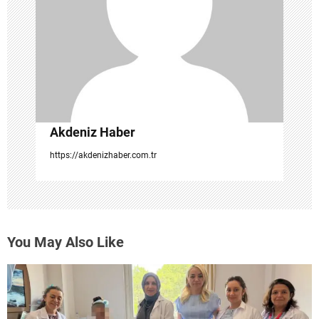
m
e
s
i
Akdeniz Haber
https://akdenizhaber.com.tr
You May Also Like