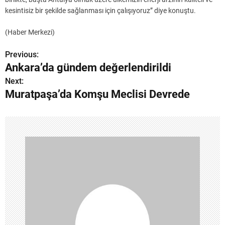
kesintisiz bir şekilde sağlanması için çalışıyoruz” diye konuştu.
(Haber Merkezi)
Previous:
Y
Ankara’da gündem değerlendirildi
a
Next:
Muratpaşa’da Komşu Meclisi Devrede
z
ı
g
e
z
i
n