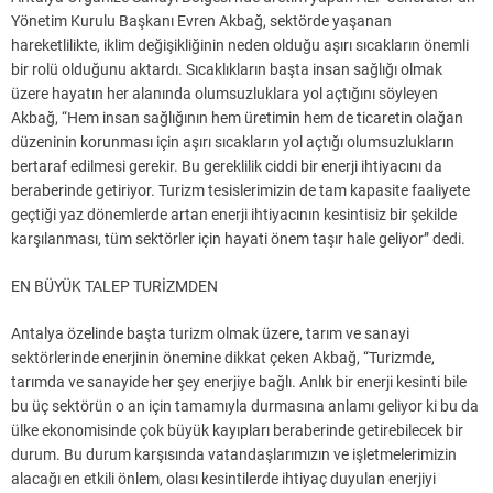
Yönetim Kurulu Başkanı Evren Akbağ, sektörde yaşanan
hareketlilikte, iklim değişikliğinin neden olduğu aşırı sıcakların önemli
bir rolü olduğunu aktardı. Sıcaklıkların başta insan sağlığı olmak
üzere hayatın her alanında olumsuzluklara yol açtığını söyleyen
Akbağ, “Hem insan sağlığının hem üretimin hem de ticaretin olağan
düzeninin korunması için aşırı sıcakların yol açtığı olumsuzlukların
bertaraf edilmesi gerekir. Bu gereklilik ciddi bir enerji ihtiyacını da
beraberinde getiriyor. Turizm tesislerimizin de tam kapasite faaliyete
geçtiği yaz dönemlerde artan enerji ihtiyacının kesintisiz bir şekilde
karşılanması, tüm sektörler için hayati önem taşır hale geliyor” dedi.
EN BÜYÜK TALEP TURİZMDEN
Antalya özelinde başta turizm olmak üzere, tarım ve sanayi
sektörlerinde enerjinin önemine dikkat çeken Akbağ, “Turizmde,
tarımda ve sanayide her şey enerjiye bağlı. Anlık bir enerji kesinti bile
bu üç sektörün o an için tamamıyla durmasına anlamı geliyor ki bu da
ülke ekonomisinde çok büyük kayıpları beraberinde getirebilecek bir
durum. Bu durum karşısında vatandaşlarımızın ve işletmelerimizin
alacağı en etkili önlem, olası kesintilerde ihtiyaç duyulan enerjiyi