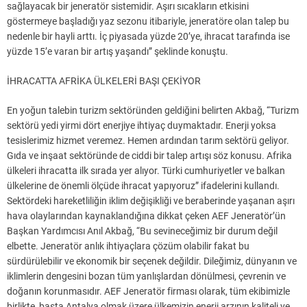
sağlayacak bir jeneratör sistemidir. Aşırı sıcakların etkisini
göstermeye başladığı yaz sezonu itibariyle, jeneratöre olan talep bu
nedenle bir hayli arttı. İç piyasada yüzde 20’ye, ihracat tarafında ise
yüzde 15’e varan bir artış yaşandı” şeklinde konuştu.
İHRACATTA AFRİKA ÜLKELERİ BAŞI ÇEKİYOR
En yoğun talebin turizm sektöründen geldiğini belirten Akbağ, “Turizm
sektörü yedi yirmi dört enerjiye ihtiyaç duymaktadır. Enerji yoksa
tesislerimiz hizmet veremez. Hemen ardından tarım sektörü geliyor.
Gıda ve inşaat sektöründe de ciddi bir talep artışı söz konusu. Afrika
ülkeleri ihracatta ilk sırada yer alıyor. Türki cumhuriyetler ve balkan
ülkelerine de önemli ölçüde ihracat yapıyoruz” ifadelerini kullandı.
Sektördeki hareketliliğin iklim değişikliği ve beraberinde yaşanan aşırı
hava olaylarından kaynaklandığına dikkat çeken AEF Jeneratör’ün
Başkan Yardımcısı Anıl Akbağ, “Bu sevineceğimiz bir durum değil
elbette. Jeneratör anlık ihtiyaçlara çözüm olabilir fakat bu
sürdürülebilir ve ekonomik bir seçenek değildir. Dileğimiz, dünyanın ve
iklimlerin dengesini bozan tüm yanlışlardan dönülmesi, çevrenin ve
doğanın korunmasıdır. AEF Jeneratör firması olarak, tüm ekibimizle
birlikte, başta Antalya olmak üzere ülkemizin enerji arzının kaliteli ve